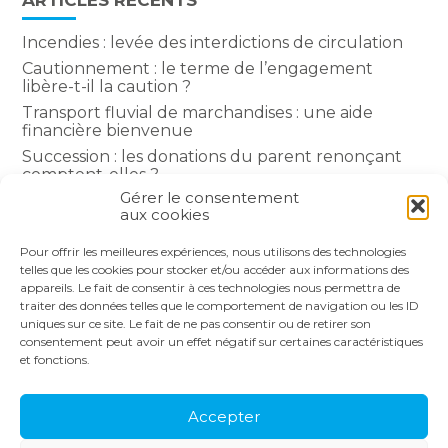
ARTICLES RÉCENTS
Incendies : levée des interdictions de circulation
Cautionnement : le terme de l’engagement
libère-t-il la caution ?
Transport fluvial de marchandises : une aide
financière bienvenue
Succession : les donations du parent renonçant
comptent-elles ?
Gérer le consentement
Encadrement des loyers : une année de plus
aux cookies
Pour offrir les meilleures expériences, nous utilisons des technologies
COMMENTAIRES RÉCENTS
telles que les cookies pour stocker et/ou accéder aux informations des
appareils. Le fait de consentir à ces technologies nous permettra de
traiter des données telles que le comportement de navigation ou les ID
uniques sur ce site. Le fait de ne pas consentir ou de retirer son
consentement peut avoir un effet négatif sur certaines caractéristiques
et fonctions.
Footer
LE CABINET
NOS SERVICES
Principale
NOS SOLUTIONS
ACTUALITÉS
Accepter
RECRUTEMENT
CONTACT