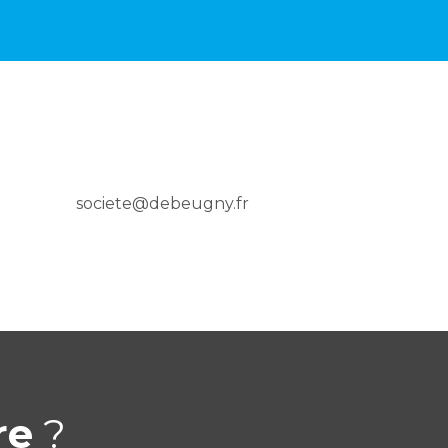
societe@debeugny.fr
re
?