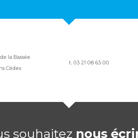
 de la Bassée
t. 03 21 08 63 00
ns Cédex
us souhaitez
nous écri