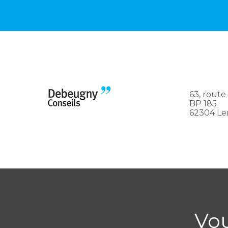
63, route
BP 185
62304 Le
Vo