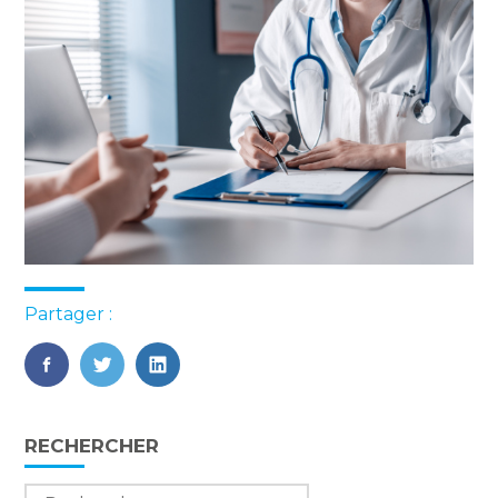
Partager :
FaceBook
Twitter
LinkedIn
Blog
RECHERCHER
sidebar
Rechercher :