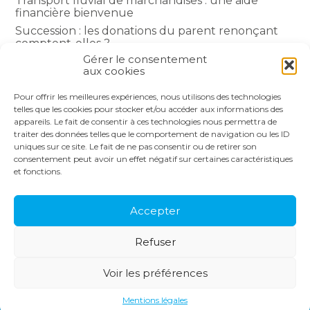
Transport fluvial de marchandises : une aide
financière bienvenue
Succession : les donations du parent renonçant
comptent-elles ?
Gérer le consentement
Encadrement des loyers : une année de plus
aux cookies
Pour offrir les meilleures expériences, nous utilisons des technologies
COMMENTAIRES RÉCENTS
telles que les cookies pour stocker et/ou accéder aux informations des
appareils. Le fait de consentir à ces technologies nous permettra de
traiter des données telles que le comportement de navigation ou les ID
uniques sur ce site. Le fait de ne pas consentir ou de retirer son
consentement peut avoir un effet négatif sur certaines caractéristiques
et fonctions.
Footer
LE CABINET
NOS SERVICES
Principale
NOS SOLUTIONS
ACTUALITÉS
Accepter
RECRUTEMENT
CONTACT
Refuser
Footer
PLAN DU SITE
MENTIONS LÉGALES
Voir les préférences
CONCEPTION ET RÉALISATION
CLASSE 7
Mentions légales