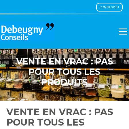
CONNEXION
Aller
au
contenu
VENTE EN VRAC : PAS
POUR TOUS LES
PRODUITS
VENTE EN VRAC : PAS
POUR TOUS LES