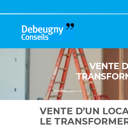
Aller
au
contenu
VENTE D
TRANSFORM
VENTE D’UN LOC
LE TRANSFORMER