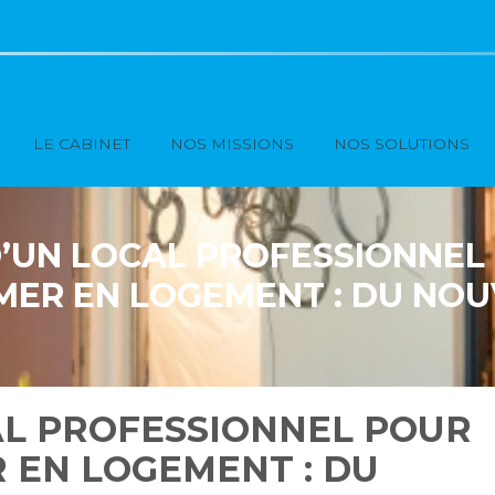
Principal
LE CABINET
NOS MISSIONS
NOS SOLUTIONS
’UN LOCAL PROFESSIONNEL
ER EN LOGEMENT : DU NO
L’AVANTAGE FISCAL !
AL PROFESSIONNEL POUR
 EN LOGEMENT : DU