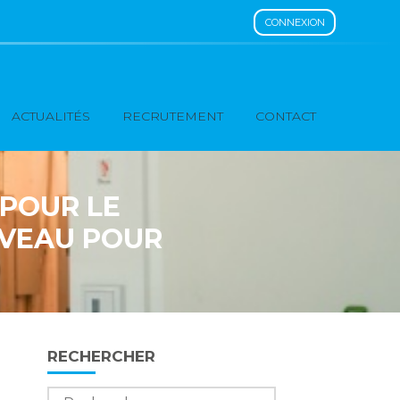
CONNEXION
ACTUALITÉS
RECRUTEMENT
CONTACT
 POUR LE
UVEAU POUR
Blog
RECHERCHER
sidebar
Rechercher :