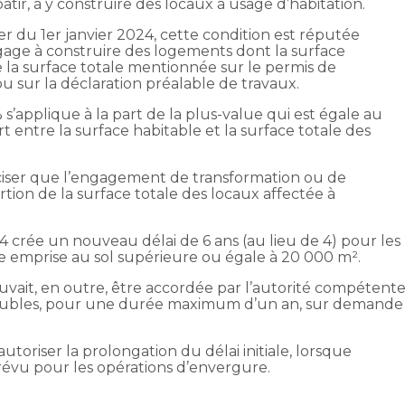
 bâtir, à y construire des locaux à usage d’habitation.
r du 1er janvier 2024, cette condition est réputée
engage à construire des logements dont la surface
 la surface totale mentionnée sur le permis de
 sur la déclaration préalable de travaux.
 s’applique à la part de la plus-value qui est égale au
t entre la surface habitable et la surface totale des
ciser que l’engagement de transformation ou de
ortion de la surface totale des locaux affectée à
024 crée un nouveau délai de 6 ans (au lieu de 4) pour les
emprise au sol supérieure ou égale à 20 000 m².
uvait, en outre, être accordée par l’autorité compétent
mmeubles, pour une durée maximum d’un an, sur demande
toriser la prolongation du délai initiale, lorsque
révu pour les opérations d’envergure.