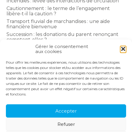
Incendies : levée des interdictions de circulation
Cautionnement : le terme de l’engagement
libère-t-il la caution ?
Transport fluvial de marchandises : une aide
financière bienvenue
Succession : les donations du parent renonçant
comptent-elles ?
Gérer le consentement
Encadrement des loyers : une année de plus
aux cookies
Pour offrir les meilleures expériences, nous utilisons des technologies
COMMENTAIRES RÉCENTS
telles que les cookies pour stocker et/ou accéder aux informations des
appareils. Le fait de consentir à ces technologies nous permettra de
traiter des données telles que le comportement de navigation ou les ID
uniques sur ce site. Le fait de ne pas consentir ou de retirer son
consentement peut avoir un effet négatif sur certaines caractéristiques
et fonctions.
Footer
LE CABINET
NOS SERVICES
Principale
NOS SOLUTIONS
ACTUALITÉS
Accepter
RECRUTEMENT
CONTACT
Refuser