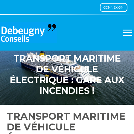
CONNEXION
Aller
au
contenu
TRANSPORT MARITIME
DE VÉHICULE
ÉLECTRIQUE : GARE AUX
INCENDIES !
TRANSPORT MARITIME
DE VÉHICULE