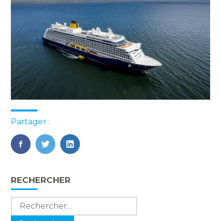
Partager :
FaceBook
Twitter
LinkedIn
Blog
RECHERCHER
sidebar
Rechercher :