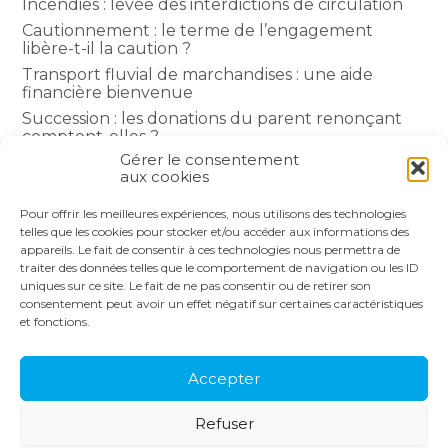
Incendies : levée des interdictions de circulation
Cautionnement : le terme de l’engagement
libère-t-il la caution ?
Transport fluvial de marchandises : une aide
financière bienvenue
Succession : les donations du parent renonçant
comptent-elles ?
Gérer le consentement
Encadrement des loyers : une année de plus
aux cookies
Pour offrir les meilleures expériences, nous utilisons des technologies
COMMENTAIRES RÉCENTS
telles que les cookies pour stocker et/ou accéder aux informations des
appareils. Le fait de consentir à ces technologies nous permettra de
traiter des données telles que le comportement de navigation ou les ID
uniques sur ce site. Le fait de ne pas consentir ou de retirer son
consentement peut avoir un effet négatif sur certaines caractéristiques
et fonctions.
Footer
LE CABINET
NOS SERVICES
Principale
NOS SOLUTIONS
ACTUALITÉS
Accepter
RECRUTEMENT
CONTACT
Refuser