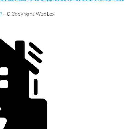
?
– © Copyright WebLex