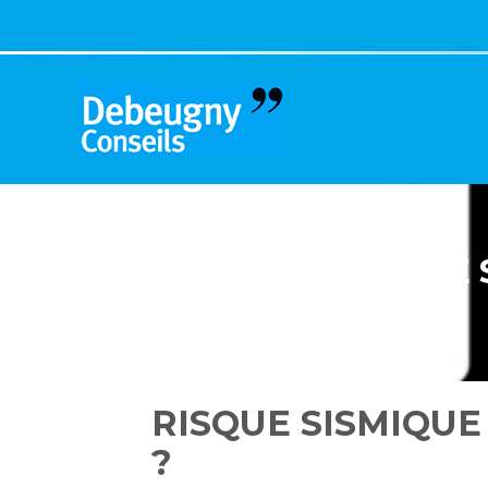
Aller
au
contenu
RISQUE 
RISQUE SISMIQUE
?