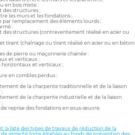
u en bois mixte :
des structures ;
re les murs et les fondations ;
e par remplacement des éléments lourds ;
armé :
des structures (contreventement réalisé en acier ou
 tirant (chaînage ou tirant réalisé en acier ou en béton
es de pierre ou maçonnerie chainée :
ux et verticaux ;
horizontaux et verticaux ;
ure en combles perdus ;
ment de la charpente traditionnelle et de la liaison
 ;
ment de la charpente industrielle et de la liaison
 ;
ux de reprise des fondations en sous-œuvre.
 la liste des types de travaux de réduction de la
de sismicité forte éligibles au fonds de prévention des