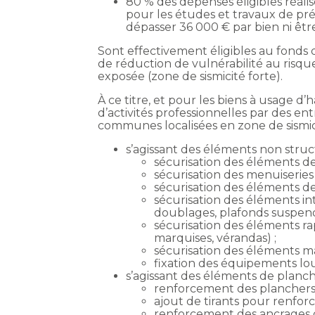
80 % des dépenses éligibles réali
pour les études et travaux de pré
dépasser 36 000 € par bien ni êtr
Sont effectivement éligibles au fonds
de réduction de vulnérabilité au risque
exposée (zone de sismicité forte).
À ce titre, et pour les biens à usage d’h
d’activités professionnelles par des en
communes localisées en zone de sismicité
s’agissant des éléments non stru
sécurisation des éléments de
sécurisation des menuiseries 
sécurisation des éléments d
sécurisation des éléments int
doublages, plafonds suspend
sécurisation des éléments ra
marquises, vérandas) ;
sécurisation des éléments ma
fixation des équipements lou
s’agissant des éléments de planche
renforcement des planchers 
ajout de tirants pour renforce
renforcement des ancrages de