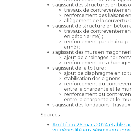
s’agissant des structures en bois o
travaux de contreventement 
renforcement des liaisons ent
allègement de la couvertur
s’agissant de structure en béton 
travaux de contreventement 
en béton armé) ;
renforcement par chaînage et
armé) ;
s’agissant des murs en maçonneri
ajout de chainages horizonta
renforcement des chainages 
s’agissant de la toiture :
ajout de diaphragme en toit
stabilisation des pignons ;
renforcement du contrevente
entre la charpente et le mur
renforcement du contrevente
entre la charpente et le mur
s’agissant des fondations : trava
Sources :
Arrêté du 26 mars 2024 établissant
vulnérabilité aux séismes en zone 