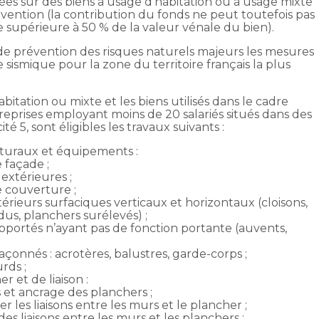
sées sur des biens à usage d’habitation ou à usage mixte
vention (la contribution du fonds ne peut toutefois pas
e supérieure à 50 % de la valeur vénale du bien).
 de prévention des risques naturels majeurs les mesures
 sismique pour la zone du territoire français la plus
abitation ou mixte et les biens utilisés dans le cadre
treprises employant moins de 20 salariés situés dans des
 5, sont éligibles les travaux suivants :
cturaux et équipements :
 façade ;
extérieures ;
e couverture ;
érieurs surfaciques verticaux et horizontaux (cloisons,
us, planchers surélevés) ;
pportés n’ayant pas de fonction portante (auvents,
çonnés : acrotères, balustres, garde-corps ;
rds ;
r et de liaison :
et ancrage des planchers ;
r les liaisons entre les murs et le plancher ;
s liaisons entre les murs et les planchers ;