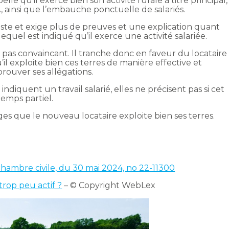
elle qu’il exerce bien son activité rurale à titre principal,
A, ainsi que l’embauche ponctuelle de salariés.
iste et exige plus de preuves et une explication quant
lequel est indiqué qu’il exerce une activité salariée.
t pas convaincant. Il tranche donc en faveur du locataire 
’il exploite bien ces terres de manière effective et
rouver ses allégations.
 indiquent un travail salarié, elles ne précisent pas si cet
emps partiel.
ges que le nouveau locataire exploite bien ses terres.
 chambre civile, du 30 mai 2024, no 22-11300
 trop peu actif ?
– © Copyright WebLex