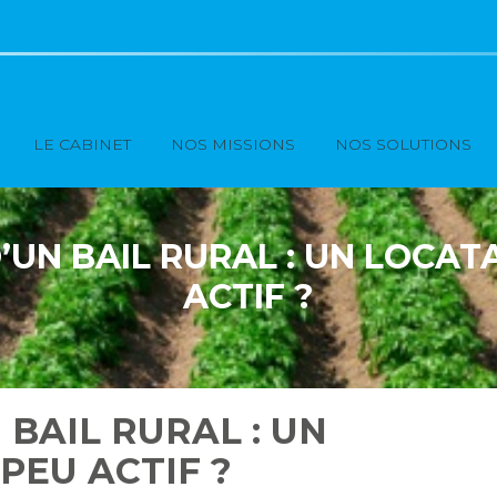
Principal
LE CABINET
NOS MISSIONS
NOS SOLUTIONS
D’UN BAIL RURAL : UN LOCAT
ACTIF ?
 BAIL RURAL : UN
PEU ACTIF ?