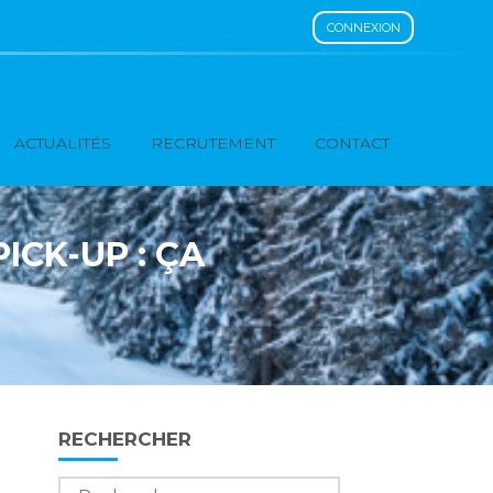
CONNEXION
ACTUALITÉS
RECRUTEMENT
CONTACT
ICK-UP : ÇA
Blog
RECHERCHER
sidebar
Rechercher :