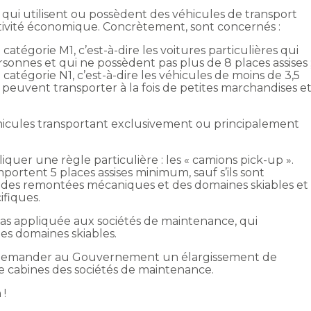
s qui utilisent ou possèdent des véhicules de transport
tivité économique. Concrètement, sont concernés :
catégorie M1, c’est-à-dire les voitures particulières qui
sonnes et qui ne possèdent pas plus de 8 places assises 
 catégorie N1, c’est-à-dire les véhicules de moins de 3,5
peuvent transporter à la fois de petites marchandises e
véhicules transportant exclusivement ou principalement
iquer une règle particulière : les « camions pick-up ».
mportent 5 places assises minimum, sauf s’ils sont
on des remontées mécaniques et des domaines skiables et
fiques.
pas appliquée aux sociétés de maintenance, qui
les domaines skiables.
à demander au Gouvernement un élargissement de
e cabines des sociétés de maintenance.
 !