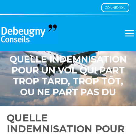
CONNEXION
Aller
au
contenu
QUELLE INDEMNISATION
POUR UN VOL QUI PART
TROP TARD, TROP TÔT,
OU NE PART PAS DU
TOUT ?
QUELLE
INDEMNISATION POUR