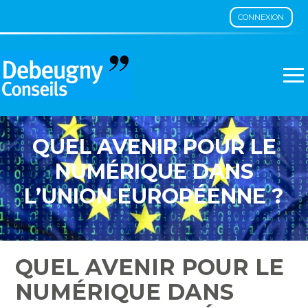
CONNEXION
Aller
au
contenu
QUEL AVENIR POUR LE
NUMÉRIQUE DANS
L’UNION EUROPÉENNE ?
QUEL AVENIR POUR LE
NUMÉRIQUE DANS