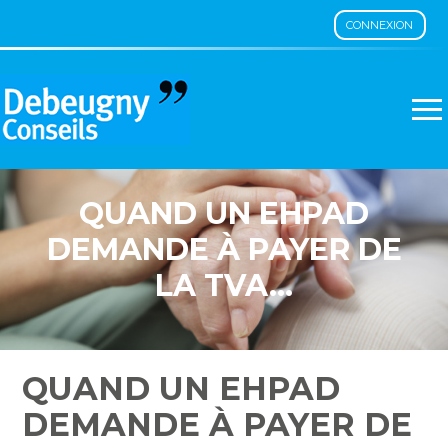
CONNEXION
Aller
au
contenu
QUAND UN EHPAD
DEMANDE À PAYER DE
LA TVA…
QUAND UN EHPAD
DEMANDE À PAYER DE