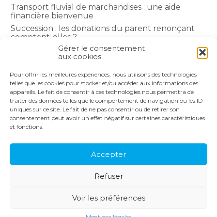
Transport fluvial de marchandises : une aide
financière bienvenue
Succession : les donations du parent renonçant
comptent-elles ?
Gérer le consentement
Encadrement des loyers : une année de plus
aux cookies
Pour offrir les meilleures expériences, nous utilisons des technologies
COMMENTAIRES RÉCENTS
telles que les cookies pour stocker et/ou accéder aux informations des
appareils. Le fait de consentir à ces technologies nous permettra de
traiter des données telles que le comportement de navigation ou les ID
uniques sur ce site. Le fait de ne pas consentir ou de retirer son
consentement peut avoir un effet négatif sur certaines caractéristiques
et fonctions.
Footer
LE CABINET
NOS SERVICES
Principale
NOS SOLUTIONS
ACTUALITÉS
Accepter
RECRUTEMENT
CONTACT
Refuser
Footer
PLAN DU SITE
MENTIONS LÉGALES
Voir les préférences
CONCEPTION ET RÉALISATION
CLASSE 7
Mentions légales