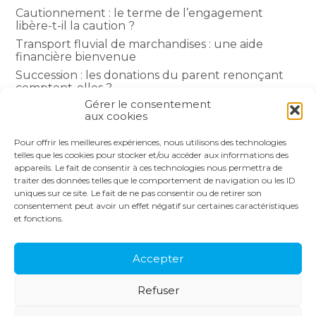
Cautionnement : le terme de l’engagement
libère-t-il la caution ?
Transport fluvial de marchandises : une aide
financière bienvenue
Succession : les donations du parent renonçant
comptent-elles ?
Gérer le consentement
Encadrement des loyers : une année de plus
aux cookies
Pour offrir les meilleures expériences, nous utilisons des technologies
COMMENTAIRES RÉCENTS
telles que les cookies pour stocker et/ou accéder aux informations des
appareils. Le fait de consentir à ces technologies nous permettra de
traiter des données telles que le comportement de navigation ou les ID
uniques sur ce site. Le fait de ne pas consentir ou de retirer son
consentement peut avoir un effet négatif sur certaines caractéristiques
et fonctions.
Footer
LE CABINET
NOS SERVICES
Principale
NOS SOLUTIONS
ACTUALITÉS
Accepter
RECRUTEMENT
CONTACT
Refuser