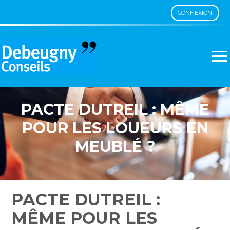
CONNEXION
Aller
au
contenu
PACTE DUTREIL : MÊME
POUR LES LOUEURS EN
MEUBLÉ ?
PACTE DUTREIL :
MÊME POUR LES