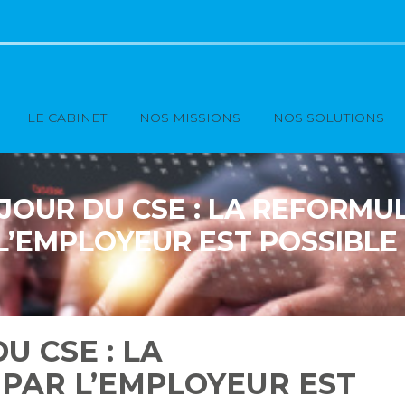
Principal
LE CABINET
NOS MISSIONS
NOS SOLUTIONS
JOUR DU CSE : LA REFORMU
L’EMPLOYEUR EST POSSIBLE 
U CSE : LA
PAR L’EMPLOYEUR EST