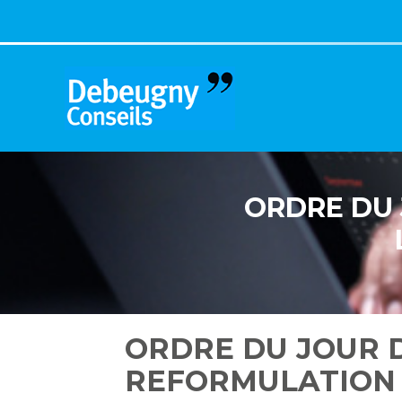
Aller
au
contenu
ORDRE DU 
ORDRE DU JOUR D
REFORMULATION 