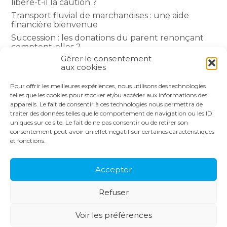
libère-t-il la caution ?
Transport fluvial de marchandises : une aide
financière bienvenue
Succession : les donations du parent renonçant
comptent-elles ?
Gérer le consentement
Encadrement des loyers : une année de plus
aux cookies
Pour offrir les meilleures expériences, nous utilisons des technologies
COMMENTAIRES RÉCENTS
telles que les cookies pour stocker et/ou accéder aux informations des
appareils. Le fait de consentir à ces technologies nous permettra de
traiter des données telles que le comportement de navigation ou les ID
uniques sur ce site. Le fait de ne pas consentir ou de retirer son
consentement peut avoir un effet négatif sur certaines caractéristiques
et fonctions.
Footer
LE CABINET
NOS SERVICES
Principale
NOS SOLUTIONS
ACTUALITÉS
Accepter
RECRUTEMENT
CONTACT
Refuser
Footer
PLAN DU SITE
MENTIONS LÉGALES
Voir les préférences