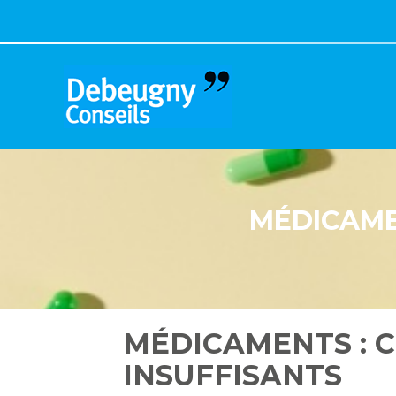
Aller
au
contenu
MÉDICAME
MÉDICAMENTS : 
INSUFFISANTS