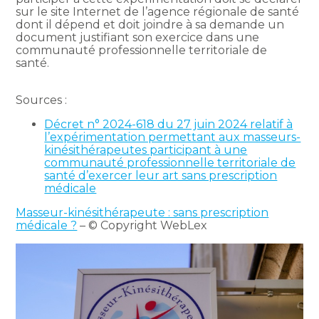
sur le site Internet de l’agence régionale de santé
dont il dépend et doit joindre à sa demande un
document justifiant son exercice dans une
communauté professionnelle territoriale de
santé.
Sources :
Décret n° 2024-618 du 27 juin 2024 relatif à
l’expérimentation permettant aux masseurs-
kinésithérapeutes participant à une
communauté professionnelle territoriale de
santé d’exercer leur art sans prescription
médicale
Masseur-kinésithérapeute : sans prescription
médicale ?
– © Copyright WebLex