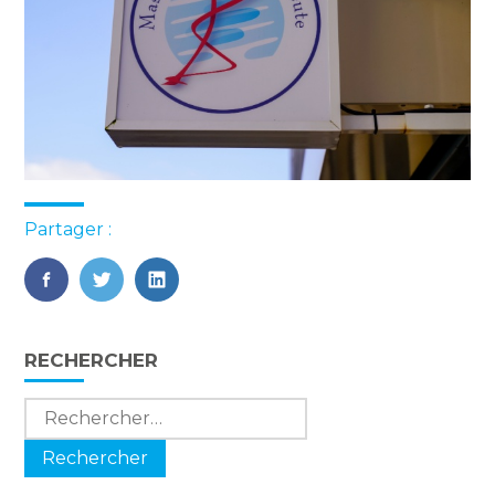
Partager :
FaceBook
Twitter
LinkedIn
Blog
RECHERCHER
sidebar
Rechercher :