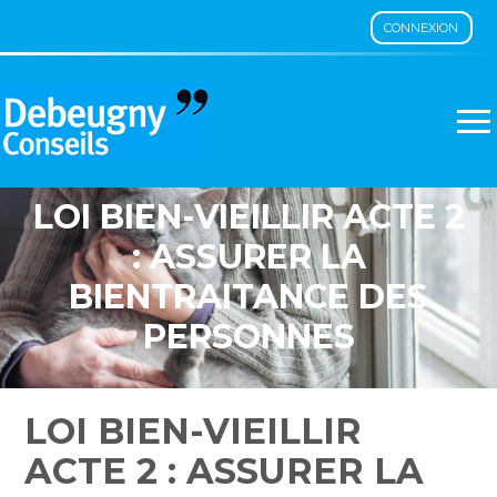
CONNEXION
Aller
au
contenu
LOI BIEN-VIEILLIR ACTE 2
: ASSURER LA
BIENTRAITANCE DES
PERSONNES
VULNÉRABLES
LOI BIEN-VIEILLIR
ACTE 2 : ASSURER LA