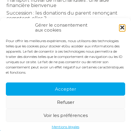
Transport fluvial de marchandises : une aide
financière bienvenue
Succession : les donations du parent renonçant
comptent-elles ?
Gérer le consentement
Encadrement des loyers : une année de plus
aux cookies
Pour offrir les meilleures expériences, nous utilisons des technologies
COMMENTAIRES RÉCENTS
telles que les cookies pour stocker et/ou accéder aux informations des
appareils. Le fait de consentir à ces technologies nous permettra de
traiter des données telles que le comportement de navigation ou les ID
uniques sur ce site. Le fait de ne pas consentir ou de retirer son
consentement peut avoir un effet négatif sur certaines caractéristiques
et fonctions.
Footer
LE CABINET
NOS SERVICES
Principale
NOS SOLUTIONS
ACTUALITÉS
Accepter
RECRUTEMENT
CONTACT
Refuser
Footer
PLAN DU SITE
MENTIONS LÉGALES
Voir les préférences
CONCEPTION ET RÉALISATION
CLASSE 7
Mentions légales