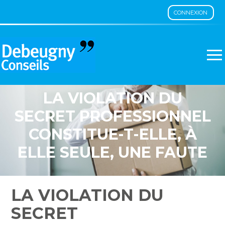
CONNEXION
Aller
au
contenu
LA VIOLATION DU
SECRET PROFESSIONNEL
CONSTITUE-T-ELLE, À
ELLE SEULE, UNE FAUTE
GRAVE ?
LA VIOLATION DU
SECRET