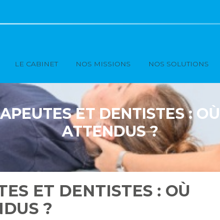
Principal
LE CABINET
NOS MISSIONS
NOS SOLUTIONS
APEUTES ET DENTISTES : O
ATTENDUS ?
ES ET DENTISTES : OÙ
NDUS ?