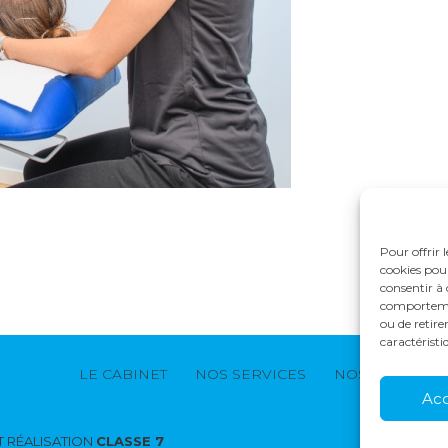
Pour offrir 
cookies pour
consentir à 
comportement
ou de retire
caractéristi
Footer
LE CABINET
NOS SERVICES
NOS SOLUTION
Principale
Ac
 RÉALISATION
CLASSE 7