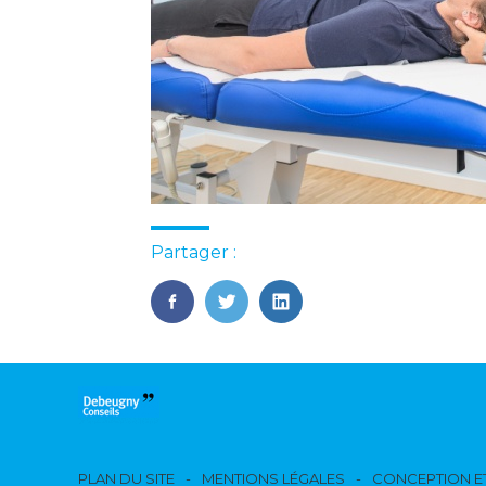
Partager :
FaceBook
Twitter
LinkedIn
Footer
PLAN DU SITE
MENTIONS LÉGALES
CONCEPTION ET