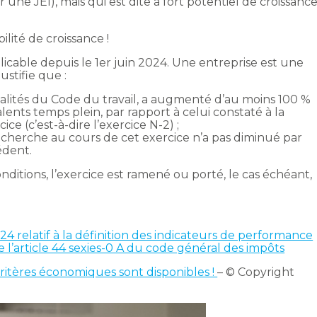
ne JEI), mais qui est dite à fort potentiel de croissanc
bilité de croissance !
licable depuis le 1er juin 2024. Une entreprise est une
justifie que :
odalités du Code du travail, a augmenté d’au moins 100 %
alents temps plein, par rapport à celui constaté à la
e (c’est-à-dire l’exercice N-2) ;
cherche au cours de cet exercice n’a pas diminué par
édent.
nditions, l’exercice est ramené ou porté, le cas échéant,
 relatif à la définition des indicateurs de performance
l’article 44 sexies-0 A du code général des impôts
critères économiques sont disponibles !
– © Copyright