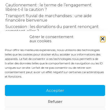
Cautionnement : le terme de l’engagement
libère-t-il la caution ?
Transport fluvial de marchandises : une aide
financière bienvenue
Succession : les donations du parent renonçant
comptent-elles ?
Gérer le consentement
Encadrement des loyers : une année de plus
aux cookies
Pour offrir les meilleures expériences, nous utilisons des technologies
COMMENTAIRES RÉCENTS
telles que les cookies pour stocker et/ou accéder aux informations des
appareils. Le fait de consentir à ces technologies nous permettra de
traiter des données telles que le comportement de navigation ou les ID
uniques sur ce site. Le fait de ne pas consentir ou de retirer son
consentement peut avoir un effet négatif sur certaines caractéristiques
et fonctions.
Footer
LE CABINET
NOS SERVICES
Principale
NOS SOLUTIONS
ACTUALITÉS
Accepter
RECRUTEMENT
CONTACT
Refuser