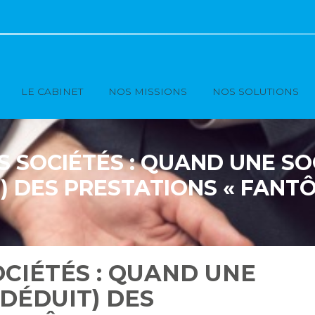
Principal
LE CABINET
NOS MISSIONS
NOS SOLUTIONS
S SOCIÉTÉS : QUAND UNE SOC
) DES PRESTATIONS « FANT
OCIÉTÉS : QUAND UNE
 DÉDUIT) DES