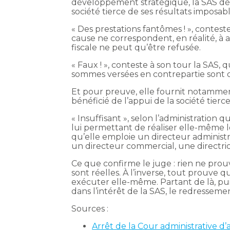
développement stratégique, la SAS déd
société tierce de ses résultats imposable
« Des prestations fantômes ! », contest
cause ne correspondent, en réalité, à 
fiscale ne peut qu’être refusée.
« Faux ! », conteste à son tour la SAS, qu
sommes versées en contrepartie sont 
Et pour preuve, elle fournit notamment
bénéficié de l’appui de la société tierc
« Insuffisant », selon l’administration 
lui permettant de réaliser elle-même l
qu’elle emploie un directeur administra
un directeur commercial, une directri
Ce que confirme le juge : rien ne prouve
sont réelles. À l’inverse, tout prouve 
exécuter elle-même. Partant de là, pu
dans l’intérêt de la SAS, le redressement
Sources :
Arrêt de la Cour administrative d