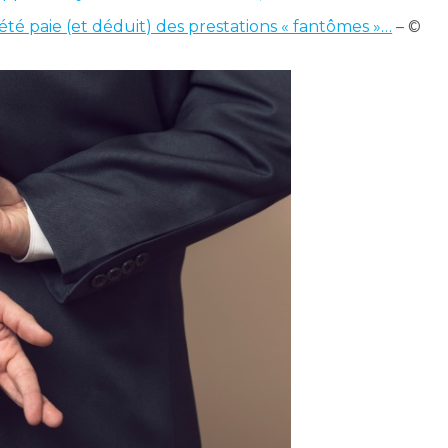
été paie (et déduit) des prestations « fantômes »…
– ©