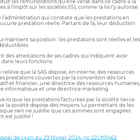
uit les rémunérations qu’elle verse dans ce cadre à la
s à l’impôt sur les sociétés (IS), comme la loi l’y autorise.
e l’administration qui constate que les prestations en
aucune prestation réelle. Partant de là, leur déduction
i maintient sa position : les prestations sont réelles et le
déductibles.
 des attestations de ses cadres qui indiquent avoir
e dans leurs fonctions.
qui relève que la SAS dispose, en interne, des ressources
es prestations couvertes par la convention dès lors
tif et financier, une directrice des ressources humaines
ce informatique et une directrice marketing.
 ici que les prestations facturées par la société tierce
que la société dispose des moyens lui permettant de les
isque rien ne justifie que ces sommes sont engagées
 est justifié !
’appel de Lyon du 29 février 2024, no 22LY01462