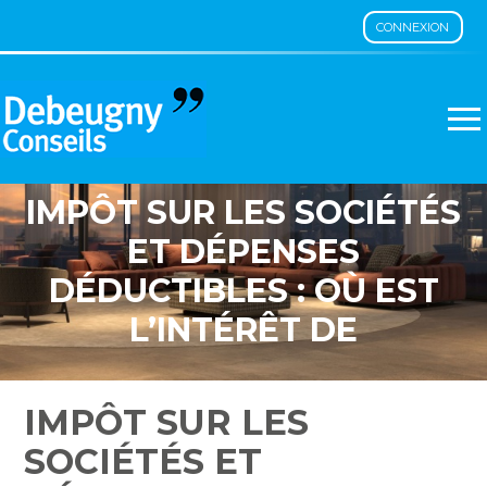
CONNEXION
Aller
au
contenu
IMPÔT SUR LES SOCIÉTÉS
ET DÉPENSES
DÉDUCTIBLES : OÙ EST
L’INTÉRÊT DE
L’ENTREPRISE ?
IMPÔT SUR LES
SOCIÉTÉS ET