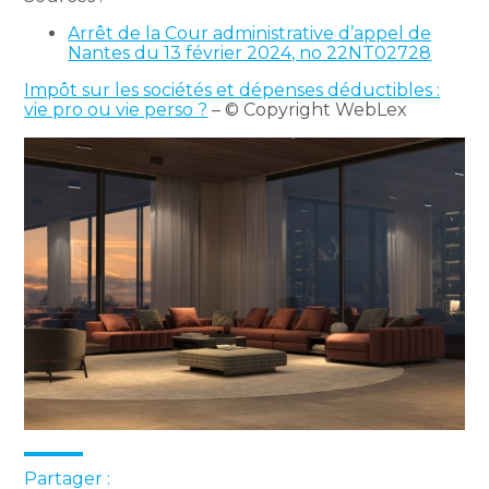
Arrêt de la Cour administrative d’appel de
Nantes du 13 février 2024, no 22NT02728
Impôt sur les sociétés et dépenses déductibles :
vie pro ou vie perso ?
– © Copyright WebLex
Partager :