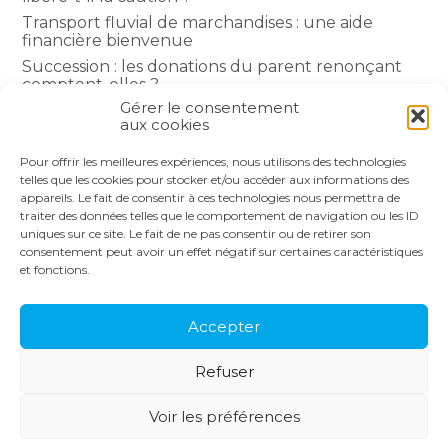
Transport fluvial de marchandises : une aide
financière bienvenue
Succession : les donations du parent renonçant
comptent-elles ?
Gérer le consentement
Encadrement des loyers : une année de plus
aux cookies
Pour offrir les meilleures expériences, nous utilisons des technologies
COMMENTAIRES RÉCENTS
telles que les cookies pour stocker et/ou accéder aux informations des
appareils. Le fait de consentir à ces technologies nous permettra de
traiter des données telles que le comportement de navigation ou les ID
uniques sur ce site. Le fait de ne pas consentir ou de retirer son
consentement peut avoir un effet négatif sur certaines caractéristiques
et fonctions.
Footer
LE CABINET
NOS SERVICES
Principale
NOS SOLUTIONS
ACTUALITÉS
Accepter
RECRUTEMENT
CONTACT
Refuser
Footer
PLAN DU SITE
MENTIONS LÉGALES
Voir les préférences