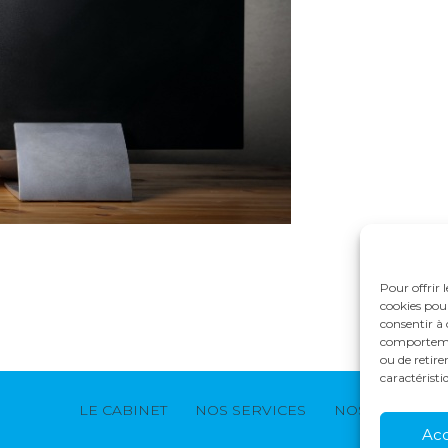
Pour offrir 
cookies pour
consentir à 
comportement
ou de retire
caractéristi
Footer
LE CABINET
NOS SERVICES
NOS SOLUTION
Principale
Ac