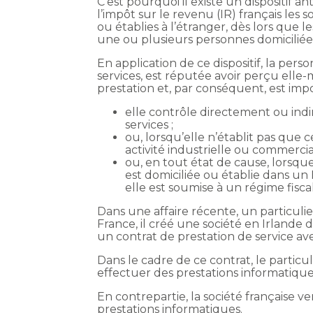
C’est pourquoi il existe un dispositif a
l’impôt sur le revenu (IR) français les
ou établies à l’étranger, dès lors que
une ou plusieurs personnes domiciliée
En application de ce dispositif, la per
services, est réputée avoir perçu elle
prestation et, par conséquent, est impos
elle contrôle directement ou ind
services ;
ou, lorsqu’elle n’établit pas qu
activité industrielle ou commercia
ou, en tout état de cause, lorsqu
est domiciliée ou établie dans un 
elle est soumise à un régime fiscal
Dans une affaire récente, un particulier
France, il créé une société en Irlande d
un contrat de prestation de service ave
Dans le cadre de ce contrat, le particul
effectuer des prestations informatique
En contrepartie, la société française ve
prestations informatiques.