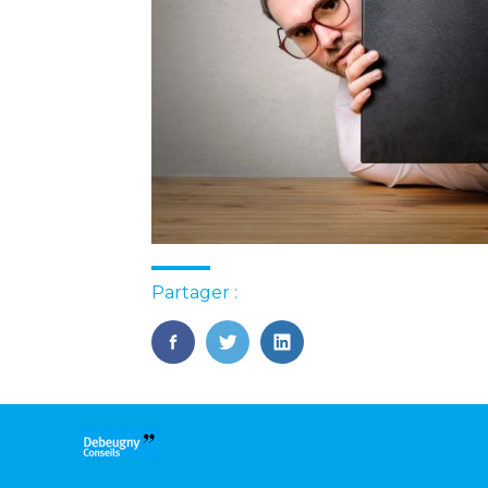
Partager :
FaceBook
Twitter
LinkedIn