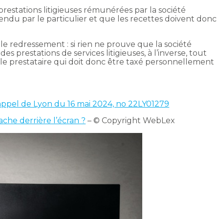
prestations litigieuses rémunérées par la société
endu par le particulier et que les recettes doivent donc
le redressement : si rien ne prouve que la société
des prestations de services litigieuses, à l’inverse, tout
able prestataire qui doit donc être taxé personnellement
’appel de Lyon du 16 mai 2024, no 22LY01279
 cache derrière l’écran ?
– © Copyright WebLex