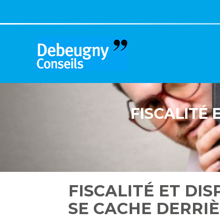
Aller
au
contenu
FISCALITÉ 
FISCALITÉ ET DIS
SE CACHE DERRIÈ