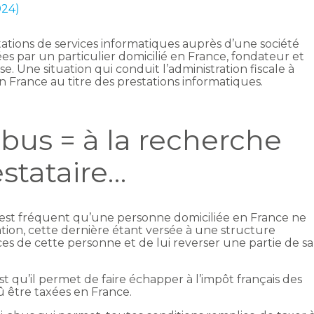
024)
tations de services informatiques auprès d’une société
ées par un particulier domicilié en France, fondateur et
ise. Une situation qui conduit l’administration fiscale à
n France au titre des prestations informatiques.
abus = à la recherche
estataire…
il est fréquent qu’une personne domiciliée en France ne
ion, cette dernière étant versée à une structure
ces de cette personne et de lui reverser une partie de sa
 qu’il permet de faire échapper à l’impôt français des
 être taxées en France.