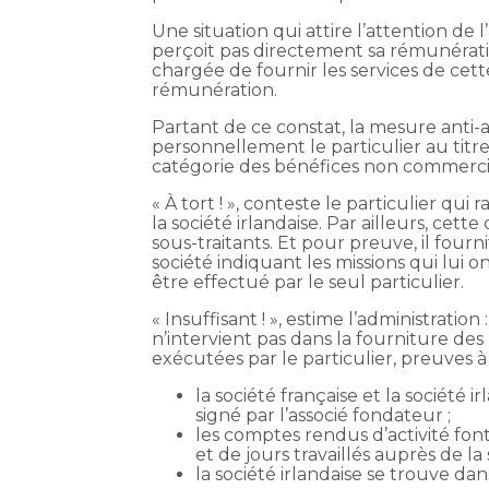
Une situation qui attire l’attention de l
perçoit pas directement sa rémunération
chargée de fournir les services de cett
rémunération.
Partant de ce constat, la mesure anti-ab
personnellement le particulier au titre
catégorie des bénéfices non commerci
« À tort ! », conteste le particulier qu
la société irlandaise. Par ailleurs, cet
sous-traitants. Et pour preuve, il four
société indiquant les missions qui lui 
être effectué par le seul particulier.
« Insuffisant ! », estime l’administration
n’intervient pas dans la fourniture de
exécutées par le particulier, preuves à 
la société française et la société 
signé par l’associé fondateur ;
les comptes rendus d’activité fo
et de jours travaillés auprès de la 
la société irlandaise se trouve dans