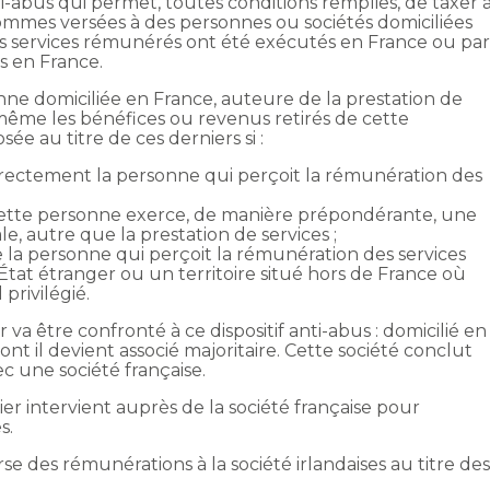
nti-abus qui permet, toutes conditions remplies, de taxer 
 sommes versées à des personnes ou sociétés domiciliées
 les services rémunérés ont été exécutés en France ou pa
s en France.
sonne domiciliée en France, auteure de la prestation de
-même les bénéfices ou revenus retirés de cette
ée au titre de ces derniers si :
irectement la personne qui perçoit la rémunération des
e cette personne exerce, de manière prépondérante, une
le, autre que la prestation de services ;
e la personne qui perçoit la rémunération des services
État étranger ou un territoire situé hors de France où
 privilégié.
 va être confronté à ce dispositif anti-abus : domicilié en
ont il devient associé majoritaire. Cette société conclut
c une société française.
ier intervient auprès de la société française pour
s.
rse des rémunérations à la société irlandaises au titre de