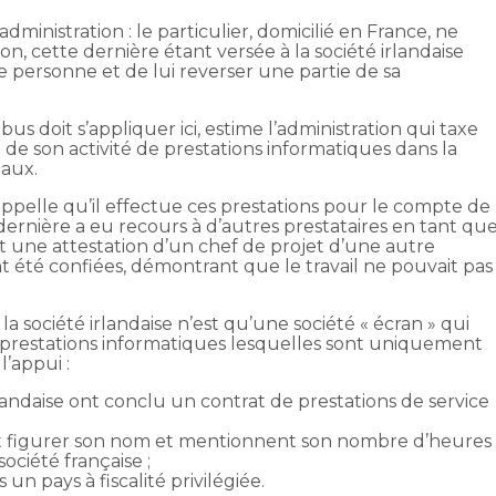
’administration : le particulier, domicilié en France, ne
, cette dernière étant versée à la société irlandaise
e personne et de lui reverser une partie de sa
us doit s’appliquer ici, estime l’administration qui taxe
 de son activité de prestations informatiques dans la
aux.
i rappelle qu’il effectue ces prestations pour le compte de
te dernière a eu recours à d’autres prestataires en tant qu
nit une attestation d’un chef de projet d’une autre
ont été confiées, démontrant que le travail ne pouvait pas
 : la société irlandaise n’est qu’une société « écran » qui
s prestations informatiques lesquelles sont uniquement
l’appui :
irlandaise ont conclu un contrat de prestations de service
nt figurer son nom et mentionnent son nombre d’heures
société française ;
 un pays à fiscalité privilégiée.