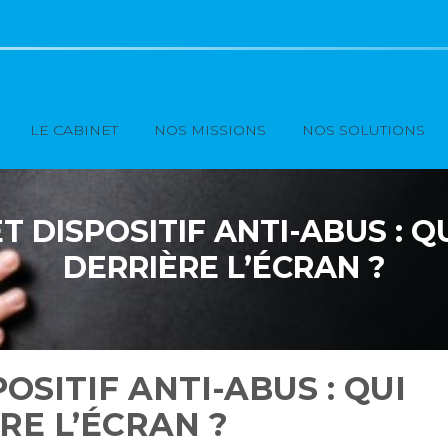
Principal
LE CABINET
NOS MISSIONS
NOS SOLUTIONS
ET DISPOSITIF ANTI-ABUS : Q
DERRIÈRE L’ÉCRAN ?
POSITIF ANTI-ABUS : QUI
RE L’ÉCRAN ?