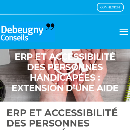
CONNEXION
Aller
au
contenu
ERP ET ACCESSIBILITÉ
DES PERSONNES
HANDICAPÉES :
EXTENSION D’UNE AIDE
FINANCIÈRE
ERP ET ACCESSIBILITÉ
DES PERSONNES