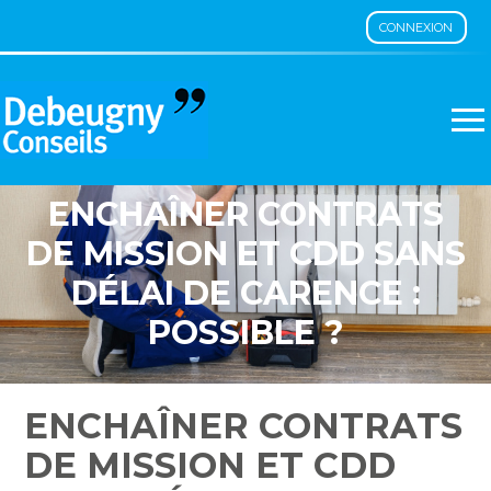
CONNEXION
Aller
au
contenu
ENCHAÎNER CONTRATS
DE MISSION ET CDD SANS
DÉLAI DE CARENCE :
POSSIBLE ?
ENCHAÎNER CONTRATS
DE MISSION ET CDD