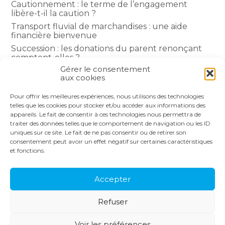
Cautionnement : le terme de l’engagement
libère-t-il la caution ?
Transport fluvial de marchandises : une aide
financière bienvenue
Succession : les donations du parent renonçant
comptent-elles ?
Gérer le consentement
Encadrement des loyers : une année de plus
aux cookies
Pour offrir les meilleures expériences, nous utilisons des technologies
COMMENTAIRES RÉCENTS
telles que les cookies pour stocker et/ou accéder aux informations des
appareils. Le fait de consentir à ces technologies nous permettra de
traiter des données telles que le comportement de navigation ou les ID
uniques sur ce site. Le fait de ne pas consentir ou de retirer son
consentement peut avoir un effet négatif sur certaines caractéristiques
et fonctions.
Footer
LE CABINET
NOS SERVICES
Principale
NOS SOLUTIONS
ACTUALITÉS
Accepter
RECRUTEMENT
CONTACT
Refuser
Footer
PLAN DU SITE
MENTIONS LÉGALES
Voir les préférences