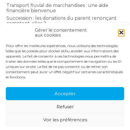
Transport fluvial de marchandises : une aide
financière bienvenue
Succession : les donations du parent renonçant
comptent-elles ?
Gérer le consentement
Encadrement des loyers : une année de plus
aux cookies
Pour offrir les meilleures expériences, nous utilisons des technologies
COMMENTAIRES RÉCENTS
telles que les cookies pour stocker et/ou accéder aux informations des
appareils. Le fait de consentir à ces technologies nous permettra de
traiter des données telles que le comportement de navigation ou les ID
uniques sur ce site. Le fait de ne pas consentir ou de retirer son
consentement peut avoir un effet négatif sur certaines caractéristiques
et fonctions.
Footer
LE CABINET
NOS SERVICES
Principale
NOS SOLUTIONS
ACTUALITÉS
Accepter
RECRUTEMENT
CONTACT
Refuser
Footer
PLAN DU SITE
MENTIONS LÉGALES
Voir les préférences
CONCEPTION ET RÉALISATION
CLASSE 7