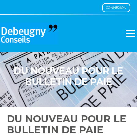
CONNEXION
Aller
au
contenu
DU NOUVEAU POUR LE
BULLETIN DE PAIE
DU NOUVEAU POUR LE
BULLETIN DE PAIE