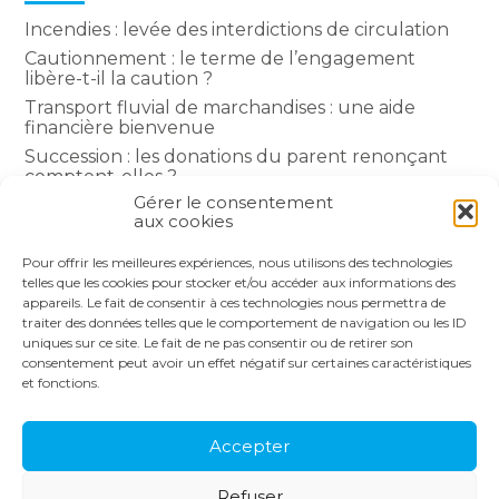
Incendies : levée des interdictions de circulation
Cautionnement : le terme de l’engagement
libère-t-il la caution ?
Transport fluvial de marchandises : une aide
financière bienvenue
Succession : les donations du parent renonçant
comptent-elles ?
Gérer le consentement
Encadrement des loyers : une année de plus
aux cookies
Pour offrir les meilleures expériences, nous utilisons des technologies
COMMENTAIRES RÉCENTS
telles que les cookies pour stocker et/ou accéder aux informations des
appareils. Le fait de consentir à ces technologies nous permettra de
traiter des données telles que le comportement de navigation ou les ID
uniques sur ce site. Le fait de ne pas consentir ou de retirer son
consentement peut avoir un effet négatif sur certaines caractéristiques
et fonctions.
Footer
LE CABINET
NOS SERVICES
Principale
NOS SOLUTIONS
ACTUALITÉS
Accepter
RECRUTEMENT
CONTACT
Refuser