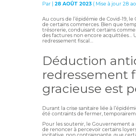
Par
|
28 AOÛT 2023
( Mise à jour 28 a
Au cours de l’épidémie de Covid-19, l
de certains commerces. Bien que tempo
trésorerie, conduisant certains commer
des factures non encore acquittées… 
redressement fiscal…
Déduction anti
redressement fi
gracieuse est p
Durant la crise sanitaire liée à l’épid
été contraints de fermer, temporaireme
Pour les soutenir, le Gouvernement a
de renoncer à percevoir certains loyers
incitative, non contraignante, que certa