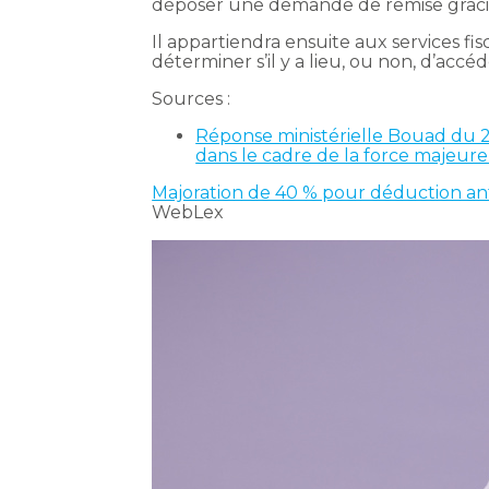
déposer une demande de remise graci
Il appartiendra ensuite aux services f
déterminer s’il y a lieu, ou non, d’acc
Sources :
Réponse ministérielle Bouad du 20
dans le cadre de la force majeure
Majoration de 40 % pour déduction antici
WebLex