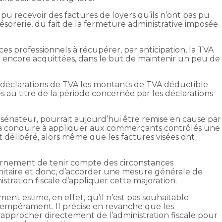
 recevoir des factures de loyers qu’ils n’ont pas pu
ésorerie, du fait de la fermeture administrative imposée
ces professionnels à récupérer, par anticipation, la TVA
n encore acquittées, dans le but de maintenir un peu de
éclarations de TVA les montants de TVA déductible
s au titre de la période concernée par les déclarations
sénateur, pourrait aujourd’hui être remise en cause par
it la conduire à appliquer aux commerçants contrôlés une
élibéré, alors même que les factures visées ont
ernement de tenir compte des circonstances
sanitaire et donc, d’accorder une mesure générale de
tration fiscale d’appliquer cette majoration.
ent estime, en effet, qu’il n’est pas souhaitable
empérament. Il précise en revanche que les
pprocher directement de l’administration fiscale pour