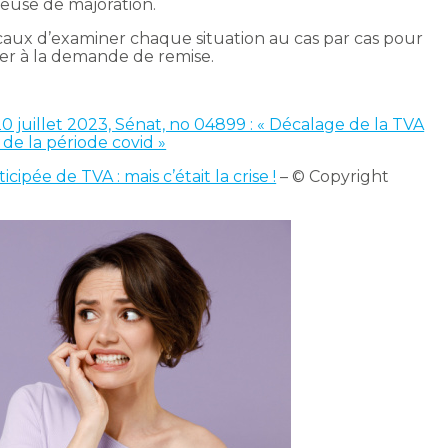
euse de majoration.
iscaux d’examiner chaque situation au cas par cas pour
éder à la demande de remise.
 juillet 2023, Sénat, no 04899 : « Décalage de la TVA
 de la période covid »
pée de TVA : mais c’était la crise !
– © Copyright