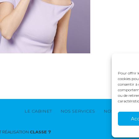
Pour offrir 
cookies pour
consentir à 
comportement
ou de retire
caractéristi
Footer
LE CABINET
NOS SERVICES
NOS SOLUTION
Principale
Ac
 RÉALISATION
CLASSE 7