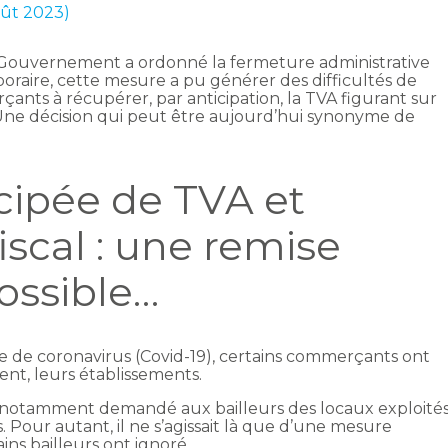
oût 2023)
e Gouvernement a ordonné la fermeture administrative
raire, cette mesure a pu générer des difficultés de
çants à récupérer, par anticipation, la TVA figurant sur
Une décision qui peut être aujourd’hui synonyme de
cipée de TVA et
scal : une remise
ossible…
émie de coronavirus (Covid-19), certains commerçants ont
nt, leurs établissements.
 notamment demandé aux bailleurs des locaux exploité
. Pour autant, il ne s’agissait là que d’une mesure
ins bailleurs ont ignoré.