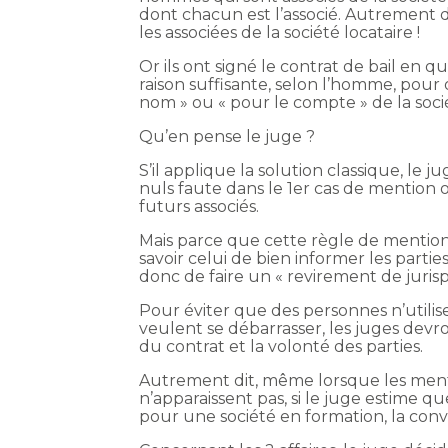
dont chacun est l’associé. Autrement 
les associées de la société locataire !
Or ils ont signé le contrat de bail en qu
raison suffisante, selon l’homme, pour o
nom » ou « pour le compte » de la soci
Qu’en pense le juge ?
S’il applique la solution classique, le j
nuls faute dans le 1er cas de mention o
futurs associés.
Mais parce que cette règle de mention 
savoir celui de bien informer les partie
donc de faire un « revirement de juris
Pour éviter que des personnes n’utilise
veulent se débarrasser, les juges devr
du contrat et la volonté des parties.
Autrement dit, même lorsque les ment
n’apparaissent pas, si le juge estime qu
pour une société en formation, la conv