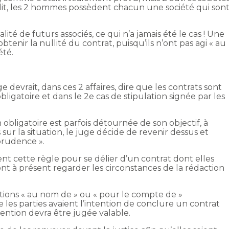
dit, les 2 hommes possèdent chacun une société qui son
alité de futurs associés, ce qui n’a jamais été le cas ! Une
btenir la nullité du contrat, puisqu’ils n’ont pas agi « au
été.
uge devrait, dans ces 2 affaires, dire que les contrats sont
bligatoire et dans le 2e cas de stipulation signée par les
obligatoire est parfois détournée de son objectif, à
s sur la situation, le juge décide de revenir dessus et
prudence ».
nt cette règle pour se délier d’un contrat dont elles
ont à présent regarder les circonstances de la rédaction
ions « au nom de » ou « pour le compte de »
e les parties avaient l’intention de conclure un contrat
ention devra être jugée valable.