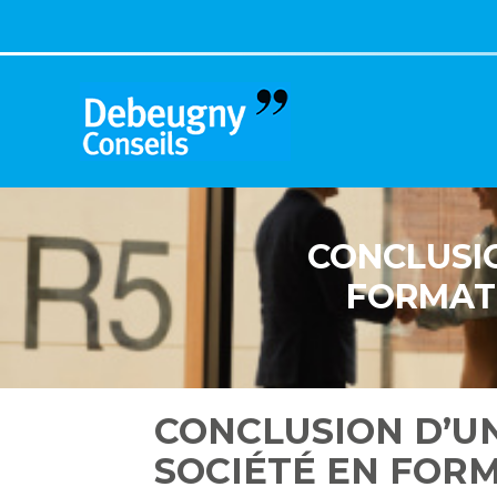
Aller
au
contenu
CONCLUSIO
FORMATI
CONCLUSION D’U
SOCIÉTÉ EN FORM