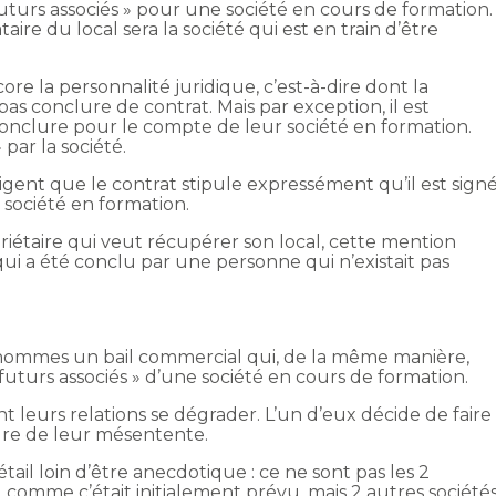
turs associés » pour une société en cours de formation.
aire du local sera la société qui est en train d’être
ore la personnalité juridique, c’est-à-dire dont la
as conclure de contrat. Mais par exception, il est
 conclure pour le compte de leur société en formation.
 par la société.
xigent que le contrat stipule expressément qu’il est sign
 société en formation.
priétaire qui veut récupérer son local, cette mention
ui a été conclu par une personne qui n’existait pas
 hommes un bail commercial qui, de la même manière,
 futurs associés » d’une société en cours de formation.
leurs relations se dégrader. L’un d’eux décide de faire
adre de leur mésentente.
ail loin d’être anecdotique : ce ne sont pas les 2
 comme c’était initialement prévu, mais 2 autres société