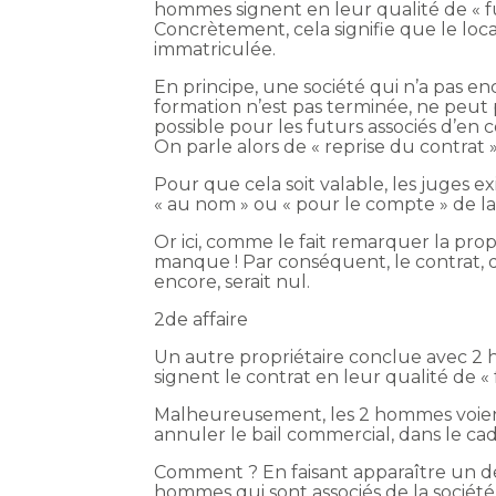
hommes signent en leur qualité de « fu
Concrètement, cela signifie que le locat
immatriculée.
En principe, une société qui n’a pas enc
formation n’est pas terminée, ne peut p
possible pour les futurs associés d’en
On parle alors de « reprise du contrat »
Pour que cela soit valable, les juges e
« au nom » ou « pour le compte » de la
Or ici, comme le fait remarquer la pro
manque ! Par conséquent, le contrat, q
encore, serait nul.
2de affaire
Un autre propriétaire conclue avec 2
signent le contrat en leur qualité de «
Malheureusement, les 2 hommes voient 
annuler le bail commercial, dans le c
Comment ? En faisant apparaître un dét
hommes qui sont associés de la société,