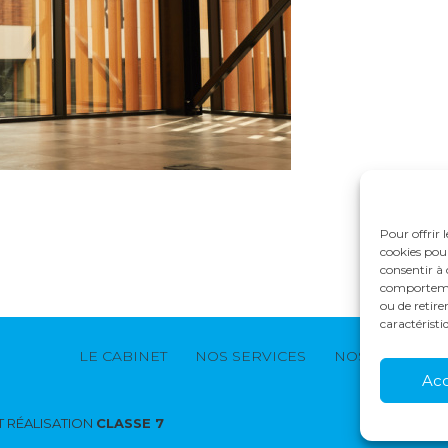
Pour offrir 
cookies pour
consentir à 
comportement
ou de retire
caractéristi
Footer
LE CABINET
NOS SERVICES
NOS SOLUTION
Principale
Ac
 RÉALISATION
CLASSE 7