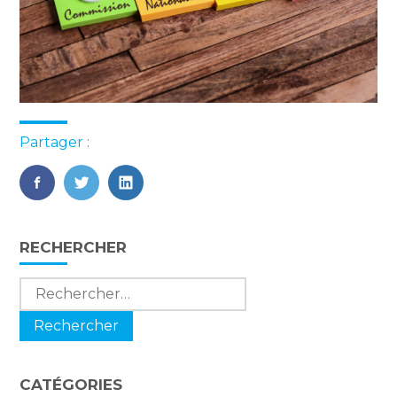
Partager :
FaceBook
Twitter
LinkedIn
Blog
RECHERCHER
sidebar
Rechercher :
CATÉGORIES