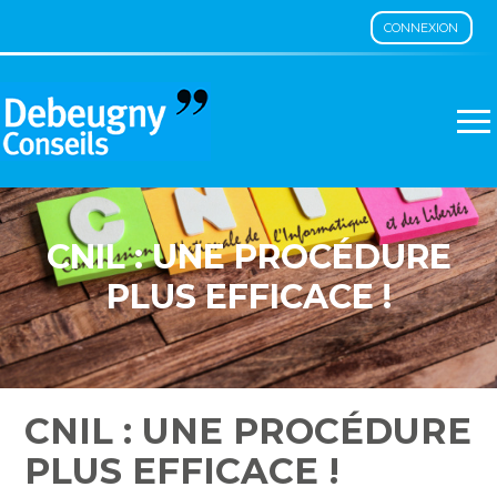
CONNEXION
Aller
au
contenu
CNIL : UNE PROCÉDURE
PLUS EFFICACE !
CNIL : UNE PROCÉDURE
PLUS EFFICACE !