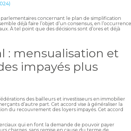
2024)
parlementaires concernant le plan de simplification
emble déjà faire l’objet d’un consensus, en l’occurrenc
x. À tel point que des décisions sont d’ores et déjà
 : mensualisation et
des impayés plus
fédérations des bailleurs et investisseurs en immobilier
çants d’autre part. Cet accord vise à généraliser la
ation du recouvrement des loyers impayés. Cet accord
erciaux qui en font la demande de pouvoir payer
urs charges, sans remise en cause du terme de