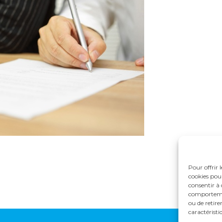
Pour offrir 
cookies pour
consentir à 
comportement
ou de retire
caractéristi