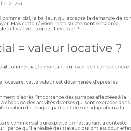
illet 2024)
l commercial, le bailleur, qui accepte la demande de so
oyer. Mais cette révision reste strictement encadrée,
aleur locative… qui peut évoluer ?
l = valeur locative ?
il commercial, le montant du loyer doit correspondre
le locataire, cette valeur est déterminée d’après les
mment d’après l’importance des surfaces affectées à la
u à chacune des activités diverses qui sont exercées dans
onformation de chaque partie et de son adaptation à la
ataire commercial qui exploite un restaurant a contesté
r : parce qu’il a réalisé des travaux qui ont eu pour effe