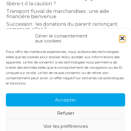
libère-t-il la caution ?
Transport fluvial de marchandises : une aide
financière bienvenue
Succession : les donations du parent renonçant
comptent-elles ?
Gérer le consentement
Encadrement des loyers : une année de plus
aux cookies
Pour offrir les meilleures expériences, nous utilisons des technologies
COMMENTAIRES RÉCENTS
telles que les cookies pour stocker et/ou accéder aux informations des
appareils. Le fait de consentir à ces technologies nous permettra de
traiter des données telles que le comportement de navigation ou les ID
uniques sur ce site. Le fait de ne pas consentir ou de retirer son
consentement peut avoir un effet négatif sur certaines caractéristiques
et fonctions.
Footer
LE CABINET
NOS SERVICES
Principale
NOS SOLUTIONS
ACTUALITÉS
Accepter
RECRUTEMENT
CONTACT
Refuser
Footer
PLAN DU SITE
MENTIONS LÉGALES
Voir les préférences