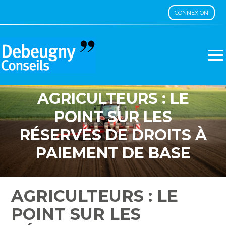
CONNEXION
Aller
au
contenu
AGRICULTEURS : LE
POINT SUR LES
RÉSERVES DE DROITS À
PAIEMENT DE BASE
AGRICULTEURS : LE
POINT SUR LES