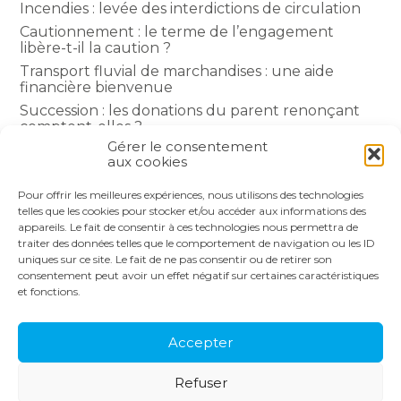
Incendies : levée des interdictions de circulation
Cautionnement : le terme de l’engagement
libère-t-il la caution ?
Transport fluvial de marchandises : une aide
financière bienvenue
Succession : les donations du parent renonçant
comptent-elles ?
Gérer le consentement
Encadrement des loyers : une année de plus
aux cookies
Pour offrir les meilleures expériences, nous utilisons des technologies
COMMENTAIRES RÉCENTS
telles que les cookies pour stocker et/ou accéder aux informations des
appareils. Le fait de consentir à ces technologies nous permettra de
traiter des données telles que le comportement de navigation ou les ID
uniques sur ce site. Le fait de ne pas consentir ou de retirer son
consentement peut avoir un effet négatif sur certaines caractéristiques
et fonctions.
Footer
LE CABINET
NOS SERVICES
Principale
NOS SOLUTIONS
ACTUALITÉS
Accepter
RECRUTEMENT
CONTACT
Refuser