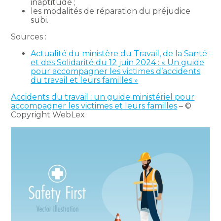
inaptitude ;
les modalités de réparation du préjudice
subi.
Sources :
Actualité du ministère du Travail, de la Santé
et des Solidarité du 12 juin 2024 : « Un guide
pour accompagner les victimes d’accidents
du travail et leurs familles »
Accidents du travail : un guide ministériel pour
accompagner les victimes et leurs familles
– ©
Copyright WebLex