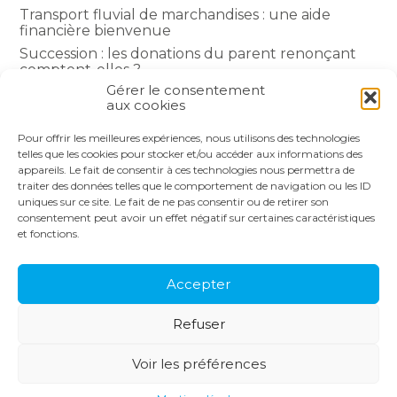
Transport fluvial de marchandises : une aide
financière bienvenue
Succession : les donations du parent renonçant
comptent-elles ?
Gérer le consentement
Encadrement des loyers : une année de plus
aux cookies
Pour offrir les meilleures expériences, nous utilisons des technologies
COMMENTAIRES RÉCENTS
telles que les cookies pour stocker et/ou accéder aux informations des
appareils. Le fait de consentir à ces technologies nous permettra de
traiter des données telles que le comportement de navigation ou les ID
uniques sur ce site. Le fait de ne pas consentir ou de retirer son
consentement peut avoir un effet négatif sur certaines caractéristiques
et fonctions.
Footer
LE CABINET
NOS SERVICES
Principale
NOS SOLUTIONS
ACTUALITÉS
Accepter
RECRUTEMENT
CONTACT
Refuser
Footer
PLAN DU SITE
MENTIONS LÉGALES
Voir les préférences
CONCEPTION ET RÉALISATION
CLASSE 7