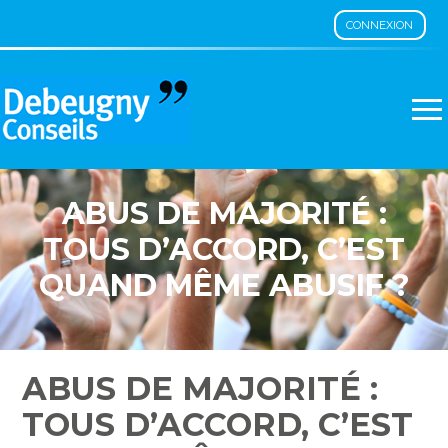
CONNEXION
Aller
au
contenu
ABUS DE MAJORITÉ :
TOUS D’ACCORD, C’EST
QUAND MÊME ABUSIF ?
ABUS DE MAJORITÉ :
TOUS D’ACCORD, C’EST